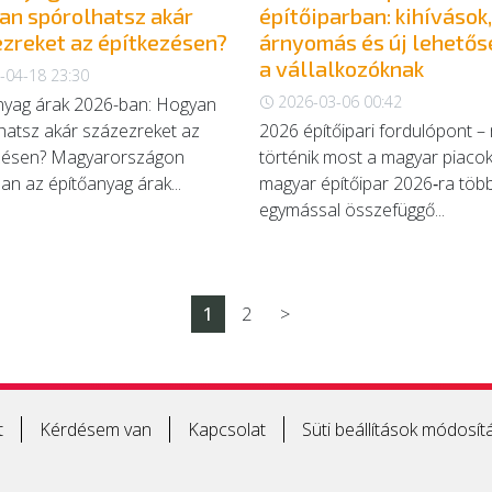
n spórolhatsz akár
építőiparban: kihívások,
zreket az építkezésen?
árnyomás és új lehető
a vállalkozóknak
-04-18 23:30
2026-03-06 00:42
nyag árak 2026-ban: Hogyan
hatsz akár százezreket az
2026 építőipari fordulópont – 
zésen? Magyarországon
történik most a magyar piaco
an az építőanyag árak...
magyar építőipar 2026‑ra töb
egymással összefüggő...
1
2
>
t
Kérdésem van
Kapcsolat
Süti beállítások módosít