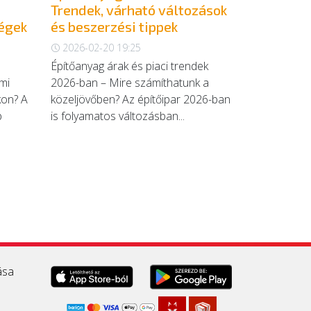
Trendek, várható változások
ségek
és beszerzési tippek
2026-02-20 19:25
Építőanyag árak és piaci trendek
mi
2026-ban – Mire számíthatunk a
kon? A
közeljövőben? Az építőipar 2026-ban
b
is folyamatos változásban...
ása