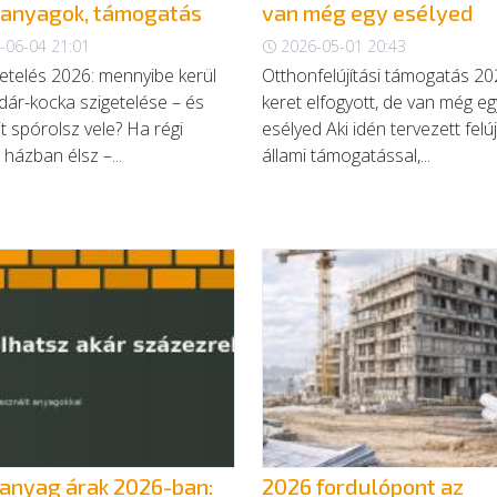
 anyagok, támogatás
van még egy esélyed
-06-04 21:01
2026-05-01 20:43
etelés 2026: mennyibe kerül
Otthonfelújítási támogatás 20
dár-kocka szigetelése – és
keret elfogyott, de van még eg
t spórolsz vele? Ha régi
esélyed Aki idén tervezett felúj
 házban élsz –...
állami támogatással,...
anyag árak 2026-ban:
2026 fordulópont az