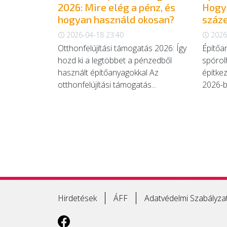
2026: Mire elég a pénz, és
Hogya
hogyan használd okosan?
száze
2026-04-18 23:40
2026
Otthonfelújítási támogatás 2026: Így
Építőa
hozd ki a legtöbbet a pénzedből
spórol
használt építőanyagokkal Az
építke
otthonfelújítási támogatás...
2026-b
Hirdetések
ÁFF
Adatvédelmi Szabályza