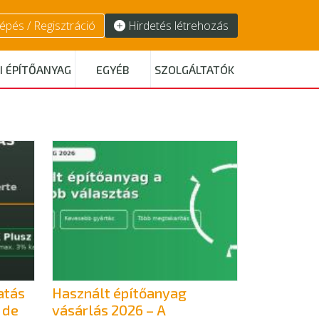
épés / Regisztráció
Hirdetés létrehozás
I ÉPÍTŐANYAG
EGYÉB
SZOLGÁLTATÓK
atás
Használt építőanyag
 de
vásárlás 2026 – A