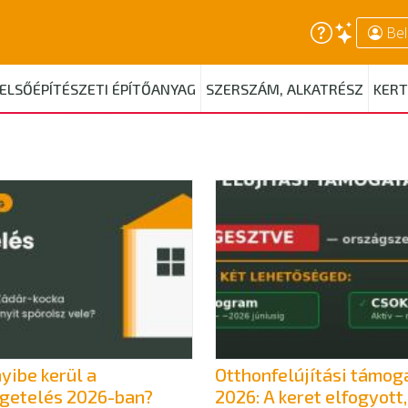
Bel
ELSŐÉPÍTÉSZETI ÉPÍTŐANYAG
SZERSZÁM, ALKATRÉSZ
KERT
ibe kerül a
Otthonfelújítási támog
igetelés 2026-ban?
2026: A keret elfogyott,