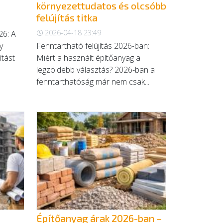
környezettudatos és olcsóbb
felújítás titka
2026-04-18 23:49
26: A
y
Fenntartható felújítás 2026-ban:
ítást
Miért a használt építőanyag a
legzöldebb választás? 2026-ban a
fenntarthatóság már nem csak...
Építőanyag árak 2026-ban –