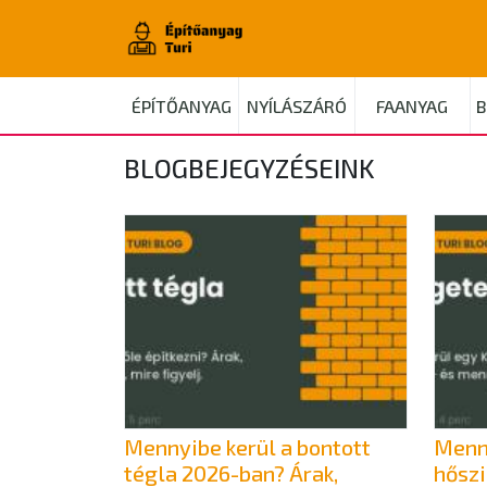
ÉPÍTŐANYAG
NYÍLÁSZÁRÓ
FAANYAG
B
BLOGBEJEGYZÉSEINK
Mennyibe kerül a bontott
Menny
tégla 2026-ban? Árak,
hősz