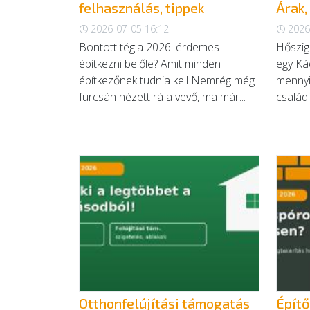
felhasználás, tippek
Árak,
2026-07-05 16:12
2026
Bontott tégla 2026: érdemes
Hőszig
építkezni belőle? Amit minden
egy Ká
építkezőnek tudnia kell Nemrég még
mennyi
furcsán nézett rá a vevő, ma már...
családi
Otthonfelújítási támogatás
Építő