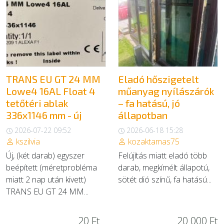
EGYÉB
SZOLGÁLTATÓK
TRANS EU GT 24 MM
Eladó hőszigetelt
Lowe4 16AL Float 4
műanyag nyílászárók
tetőtéri ablak
– fa hatású, jó
336x1146 mm - új
állapotban
2026-07-22 09:52
2026-06-18 15:28
kszilvia
kozaktamas75
Új, (két darab) egyszer
Felújítás miatt eladó több
beépített (méretprobléma
darab, megkímélt állapotú,
miatt 2 nap után kivett)
sötét dió színű, fa hatású...
TRANS EU GT 24 MM...
20 Ft
20 000 Ft