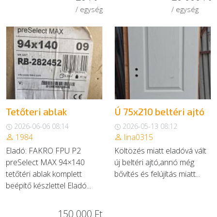
/ egység
/ egység
Tetőteri ablak
Ú 75x210 beltéri ajtó
2026-06-06 08:14
2026-05-13 08:12
1984
lina0315
Eladó: FAKRO FPU P2
Költözés miatt eladóvá vált
preSelect MAX 94×140
új beltéri ajtó,annó még
tetőtéri ablak komplett
bővítés és felújítás miatt...
beépítő készlettel Eladó...
150 000 Ft