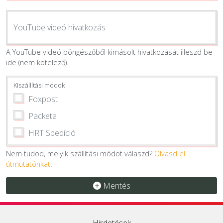
YouTube videó hivatkozás
A YouTube videó böngészőből kimásolt hivatkozását illeszd be
ide (nem kötelező).
Kiszállítási módok
Foxpost
Packeta
HRT Spedíció
Nem tudod, melyik szállítási módot válaszd?
Olvasd el
útmutatónkat
.
Mentés