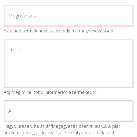
EGYÉB
Megnevezés
Az eladó termék neve szerepeljen a megnevezésben.
SZOLGÁLTATÓK
Leírás
Adj meg minél több információt a termékedről.
Ár
Hagyd üresen, ha az ár 'Megegyezés szerint' alakul. A piaci
árszintnek megfelelő, reális ár sokkal gyorsabb eladást