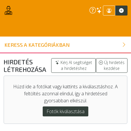
ÉPÍTŐANYAG
KERESS A KATEGÓRIÁKBAN
NYÍLÁSZÁRÓ
HIRDETÉS
Kérj AI segítséget
Új hirdetés
LÉTREHOZÁSA
a hirdetéshez
kezdése
FAANYAG
Húzd ide a fotókat vagy kattints a kiválasztáshoz. A
BELSŐÉPÍTÉSZETI ÉPÍTŐANYAG
feltöltés azonnal elindul, így a hirdetésed
gyorsabban elkészül.
SZERSZÁM, ALKATRÉSZ
Fotók kiválasztása
KERTI ÉPÍTŐANYAG