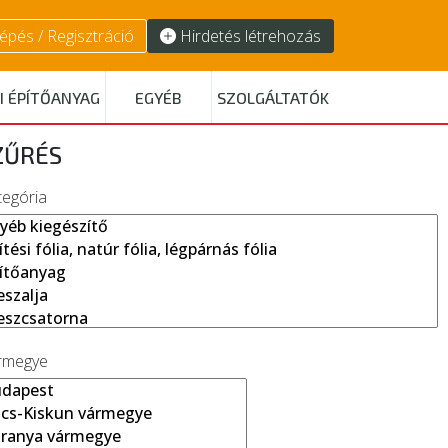
épés / Regisztráció
Hirdetés létrehozás
I ÉPÍTŐANYAG
EGYÉB
SZOLGÁLTATÓK
ZŰRÉS
tegória
rmegye