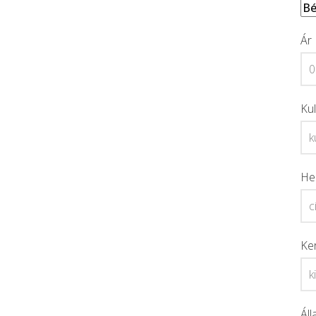
Ár
Ku
He
Ke
Áll