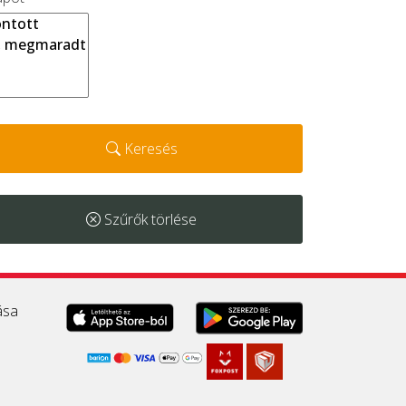
Keresés
Szűrők törlése
ása