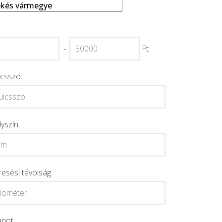
-
Ft
lcsszó
lyszín
resési távolság
apot