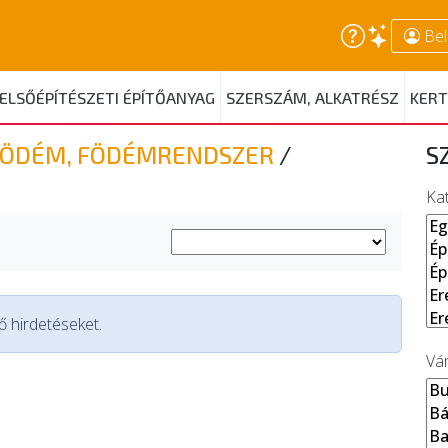
Bel
ELSŐÉPÍTÉSZETI ÉPÍTŐANYAG
SZERSZÁM, ALKATRÉSZ
KERT
FÖDÉM, FÖDÉMRENDSZER
/
S
Ka
 hirdetéseket.
Vá