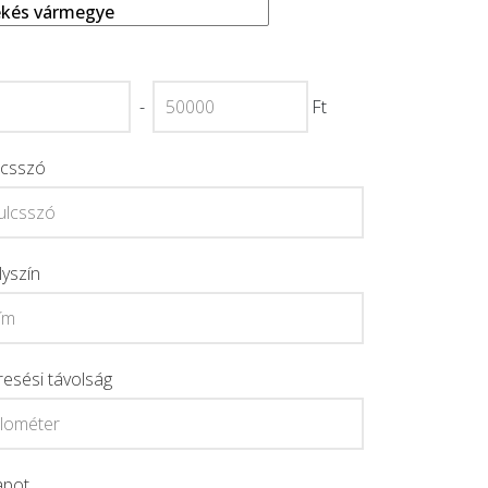
-
Ft
lcsszó
lyszín
resési távolság
apot