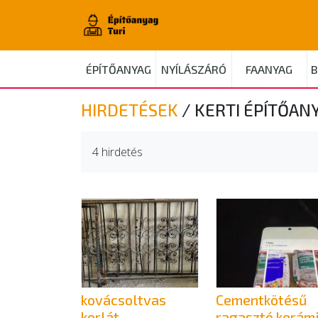
ÉPÍTŐANYAG
NYÍLÁSZÁRÓ
FAANYAG
B
HIRDETÉSEK
/
KERTI ÉPÍTŐAN
4 hirdetés
kovácsoltvas
Cementkötésű
korlát
ragasztó kerám