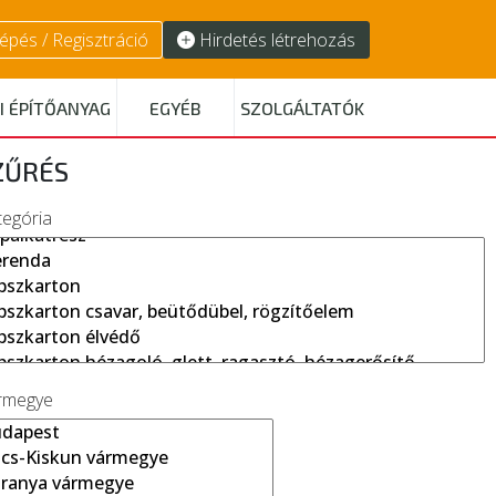
épés / Regisztráció
Hirdetés létrehozás
I ÉPÍTŐANYAG
EGYÉB
SZOLGÁLTATÓK
ZŰRÉS
tegória
rmegye