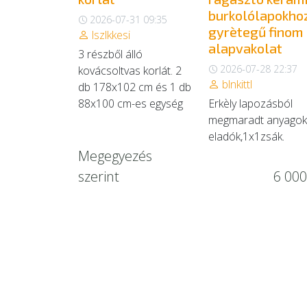
burkolólapokho
2026-07-31 09:35
gyrètegű finom
lszlkkesi
alapvakolat
3 részből álló
2026-07-28 22:37
kovácsoltvas korlát. 2
blnkittl
db 178x102 cm és 1 db
88x100 cm-es egység
Erkèly lapozásból
megmaradt anyagok
eladók,1x1zsák.
Megegyezés
szerint
6 000