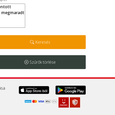
Keresés
Szűrők törlése
ása