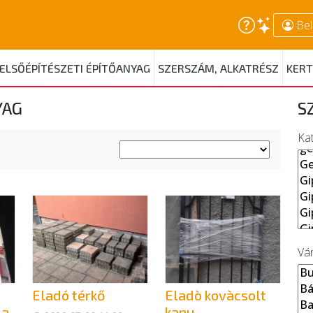
Bel
ELSŐÉPÍTÉSZETI ÉPÍTŐANYAG
SZERSZÁM, ALKATRÉSZ
KERT
YAG
S
Ka
Vá
Eladó térkő
Eladò kovàcsolt
ia
kapu