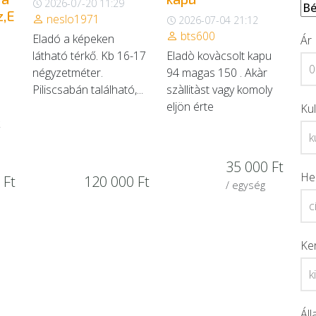
2026-07-20 11:29
z,E
neslo1971
2026-07-04 21:12
bts600
Eladó a képeken
Ár
látható térkő. Kb 16-17
Eladò kovàcsolt kapu
négyzetméter.
94 magas 150 . Akàr
Piliscsabán található,...
szàllitàst vagy komoly
eljön érte
Ku
35 000 Ft
He
 Ft
120 000 Ft
/ egység
Ke
Áll