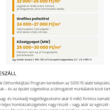
BESZÁLL
ki Otthonfelújítási Program keretében az 5000 fő alatti települé
ak – és az épület szigetelése a támogatott munkálatok közé tart
yag- és munkadíj megelőlegezésére akár 6 millió forintos kamattá
 egy teljes homlokzatszigetelés nagy részét – vagy akár az egészé