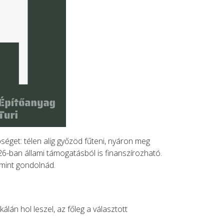
séget: télen alig győzöd fűteni, nyáron meg
026-ban állami támogatásból is finanszírozható.
 mint gondolnád.
lán hol leszel, az főleg a választott