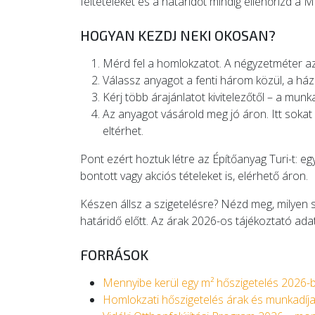
feltételeket és a határidőt mindig ellenőrizd a
HOGYAN KEZDJ NEKI OKOSAN?
Mérd fel a homlokzatot. A négyzetméter a
Válassz anyagot a fenti három közül, a há
Kérj több árajánlatot kivitelezőtől – a munka
Az anyagot vásárold meg jó áron. Itt sokat
eltérhet.
Pont ezért hoztuk létre az Építőanyag Turi-t: 
bontott vagy akciós tételeket is, elérhető áron.
Készen állsz a szigetelésre? Nézd meg, milyen s
határidő előtt. Az árak 2026-os tájékoztató adato
FORRÁSOK
Mennyibe kerül egy m² hőszigetelés 2026-b
Homlokzati hőszigetelés árak és munkadíj