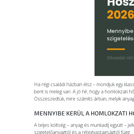
Ha régi családi házban élsz – mondjuk egy klass
bent is meleg van. A jó hír, hogy a homlokzati 
Összeszedtük, mire számíts árban, melyik anyag
MENNYIBE KERÜL A HOMLOKZATI H
A teljes költség – anyag és munkadíj együtt – j
szigetelőanyagtól és a rétegvastagságtól függ.