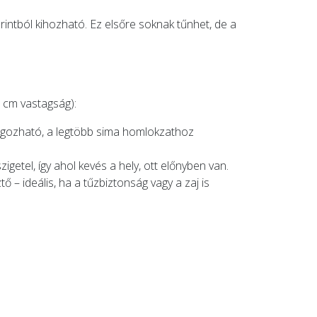
rintból kihozható. Ez elsőre soknak tűnhet, de a
 cm vastagság):
dolgozható, a legtöbb sima homlokzathoz
getel, így ahol kevés a hely, ott előnyben van.
– ideális, ha a tűzbiztonság vagy a zaj is