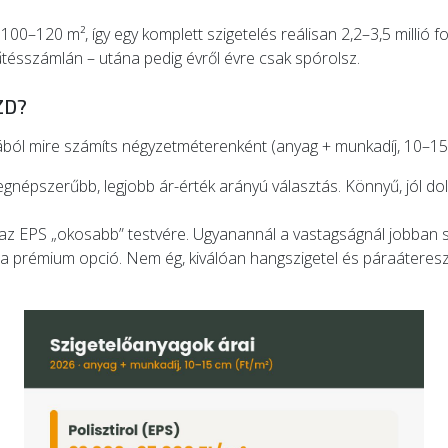
0–120 m², így egy komplett szigetelés reálisan 2,2–3,5 millió fo
űtésszámlán – utána pedig évről évre csak spórolsz.
ZD?
ból mire számíts négyzetméterenként (anyag + munkadíj, 10–15
 legnépszerűbb, legjobb ár-érték arányú választás. Könnyű, jól 
 az EPS „okosabb” testvére. Ugyanannál a vastagságnál jobban szi
prémium opció. Nem ég, kiválóan hangszigetel és páraáteresztő 