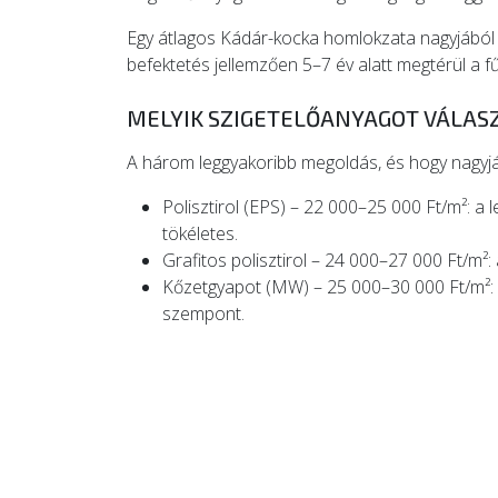
Egy átlagos Kádár-kocka homlokzata nagyjából 10
befektetés jellemzően 5–7 év alatt megtérül a f
MELYIK SZIGETELŐANYAGOT VÁLAS
A három leggyakoribb megoldás, és hogy nagyjá
Polisztirol (EPS) – 22 000–25 000 Ft/m²: a
tökéletes.
Grafitos polisztirol – 24 000–27 000 Ft/m²:
Kőzetgyapot (MW) – 25 000–30 000 Ft/m²: a 
szempont.