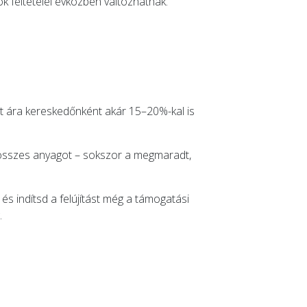
ok feltételei évközben változhatnak.
lat ára kereskedőnként akár 15–20%-kal is
es összes anyagot – sokszor a megmaradt,
és indítsd a felújítást még a támogatási
.