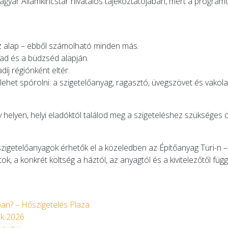
 Magyar Államkincstár hivatalos tájékoztatójában, mert a program
z alap – ebből számolható minden más.
zad és a büdzséd alapján.
díj régiónként eltér.
 lehet spórolni: a szigetelőanyag, ragasztó, üvegszövet és vako
egy helyen, helyi eladóktól találod meg a szigeteléshez szükség
zigetelőanyagok érhetők el a közeledben az Építőanyag Turi-n – 
k, a konkrét költség a háztól, az anyagtól és a kivitelezőtől függ
an? – Hőszigetelés Plaza
ak 2026