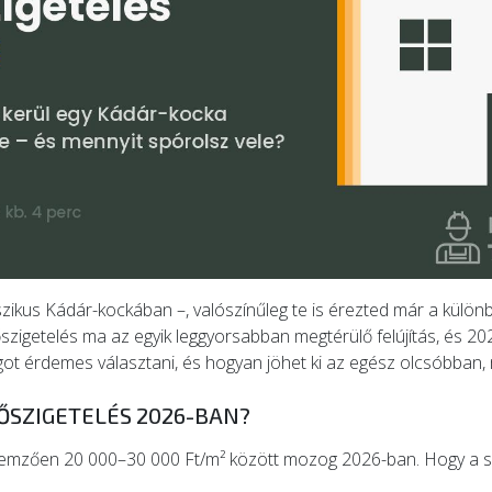
zikus Kádár-kockában –, valószínűleg te is érezted már a különb
hőszigetelés ma az egyik leggyorsabban megtérülő felújítás, és 2
ot érdemes választani, és hogyan jöhet ki az egész olcsóbban,
ŐSZIGETELÉS 2026-BAN?
ellemzően 20 000–30 000 Ft/m² között mozog 2026-ban. Hogy a ská