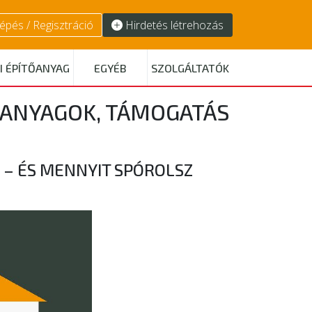
épés / Regisztráció
Hirdetés létrehozás
I ÉPÍTŐANYAG
EGYÉB
SZOLGÁLTATÓK
 ANYAGOK, TÁMOGATÁS
 – ÉS MENNYIT SPÓROLSZ