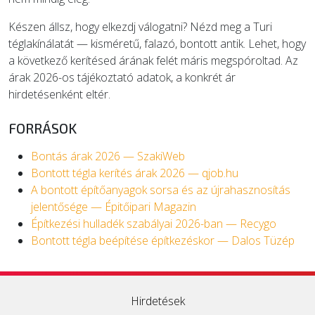
Készen állsz, hogy elkezdj válogatni? Nézd meg a Turi
téglakínálatát — kisméretű, falazó, bontott antik. Lehet, hogy
a következő kerítésed árának felét máris megspóroltad. Az
árak 2026-os tájékoztató adatok, a konkrét ár
hirdetésenként eltér.
FORRÁSOK
Bontás árak 2026 — SzakiWeb
Bontott tégla kerítés árak 2026 — qjob.hu
A bontott építőanyagok sorsa és az újrahasznosítás
jelentősége — Épitőipari Magazin
Építkezési hulladék szabályai 2026-ban — Recygo
Bontott tégla beépítése építkezéskor — Dalos Tüzép
Hirdetések