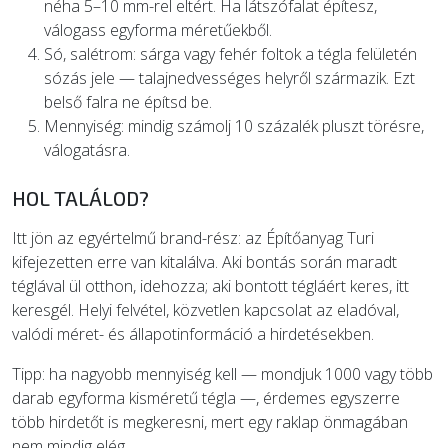
néha 5–10 mm-rel eltért. Ha látszófalat építesz,
válogass egyforma méretűekből.
Só, salétrom: sárga vagy fehér foltok a tégla felületén
sózás jele — talajnedvességes helyről származik. Ezt
belső falra ne építsd be.
Mennyiség: mindig számolj 10 százalék pluszt törésre,
válogatásra.
HOL TALÁLOD?
Itt jön az egyértelmű brand-rész: az Építőanyag Turi
kifejezetten erre van kitalálva. Aki bontás során maradt
téglával ül otthon, idehozza; aki bontott tégláért keres, itt
keresgél. Helyi felvétel, közvetlen kapcsolat az eladóval,
valódi méret- és állapotinformáció a hirdetésekben.
Tipp: ha nagyobb mennyiség kell — mondjuk 1000 vagy több
darab egyforma kisméretű tégla —, érdemes egyszerre
több hirdetőt is megkeresni, mert egy raklap önmagában
nem mindig elég.