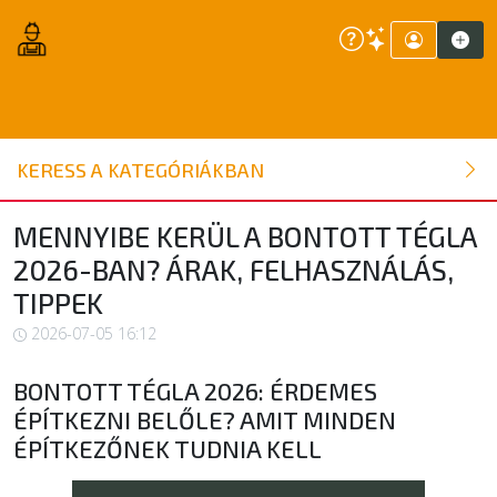
ÉPÍTŐANYAG
KERESS A KATEGÓRIÁKBAN
NYÍLÁSZÁRÓ
MENNYIBE KERÜL A BONTOTT TÉGLA
2026-BAN? ÁRAK, FELHASZNÁLÁS,
FAANYAG
TIPPEK
2026-07-05 16:12
BELSŐÉPÍTÉSZETI ÉPÍTŐANYAG
BONTOTT TÉGLA 2026: ÉRDEMES
SZERSZÁM, ALKATRÉSZ
ÉPÍTKEZNI BELŐLE? AMIT MINDEN
ÉPÍTKEZŐNEK TUDNIA KELL
KERTI ÉPÍTŐANYAG