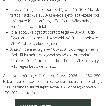
Egyszerű, megpucolt bontott tégla — 15–30 Ft/db. Ide
tartozik a tipikus 1900-as évek elejétől építkezésekből
származó kisméretű tégla. Tökéletes válaszfalra,
kerítésalapra, kerti falra.
Jó állapotú, válogatott bontott tégla — 30–60 Ft/db.
Egyenletesebb méretű, kevesebb sérüléssel, sokszor
látszó-fal célra előválogatva.
Antik / műemlék tégla — 100–200 Ft/db, vagy ennél is
több. Ritka méretek, egyedi pecsétek, történelmi
épületekből származó darabok. Restauráláshoz vagy
különleges belső dekorhoz.
Összevetésként: egy új, kisméretű tégla 2026-ban 150–250
Ft körül van darabonként a barkácsáruházakban. Tehát egy
1000 darabos válaszfal-projektnél a különbség könnyen
150–200 ezer forint.