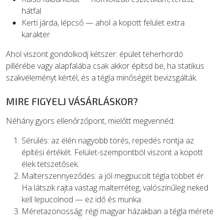
hátfal
Kerti járda, lépcső — ahol a kopott felület extra
karakter
Ahol viszont gondolkodj kétszer: épület teherhordó
pillérébe vagy alapfalába csak akkor építsd be, ha statikus
szakvéleményt kértél, és a tégla minőségét bevizsgálták.
MIRE FIGYELJ VÁSÁRLÁSKOR?
Néhány gyors ellenőrzőpont, mielőtt megvennéd:
Sérülés: az élén nagyobb törés, repedés rontja az
építési értékét. Felület-szempontból viszont a kopott
élek tetszetősek.
Malterszennyeződés: a jól megpucolt tégla többet ér.
Ha látszik rajta vastag malterréteg, valószínűleg neked
kell lepucolnod — ez idő és munka.
Méretazonosság: régi magyar házakban a tégla mérete