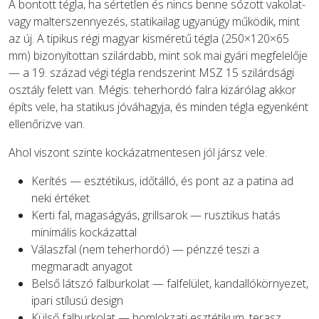
A bontott tégla, ha sértetlen és nincs benne sózott vakolat-
vagy malterszennyezés, statikailag ugyanúgy működik, mint
az új. A tipikus régi magyar kisméretű tégla (250×120×65
mm) bizonyítottan szilárdabb, mint sok mai gyári megfelelője
— a 19. század végi tégla rendszerint MSZ 15 szilárdsági
osztály felett van. Mégis: teherhordó falra kizárólag akkor
építs vele, ha statikus jóváhagyja, és minden tégla egyenként
ellenőrizve van.
Ahol viszont szinte kockázatmentesen jól jársz vele:
Kerítés — esztétikus, időtálló, és pont az a patina ad
neki értéket
Kerti fal, magaságyás, grillsarok — rusztikus hatás
minimális kockázattal
Válaszfal (nem teherhordó) — pénzzé teszi a
megmaradt anyagot
Belső látszó falburkolat — falfelület, kandallókörnyezet,
ipari stílusú design
Külső falburkolat — homlokzati esztétikum, terasz