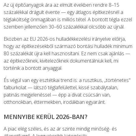
Az új építőanyagok ára az elmúlt években rendre 8–15
százalékkal drágult évente — egy átlagos építkezésnél a
téglaköltség önmagában is milliós tétel. A bontott tégla ezzel
szemben jellemzően 30–60 százalékkal olcsóbb az újnál.
Eközben az EU 2026-os hulladékkezelési irányelve előírja,
hogy az építkezésekből származó bontási hulladék minimum
80 százalékát újra kell hasznosítani. Ez nem csak ajánlás —
az építkezőknek, kivitelezőknek dokumentálniuk kell, mi
történik a bontott anyaggal.
És végül van egy esztétikai trend is: a rusztikus, „történetes"
falburkolat — látszó téglafelülettel, kissé szabálytalan,
patinás megjelenéssel — épp a divat csúcsán van,
otthonokban, éttermekben, irodákban egyaránt.
MENNYIBE KERÜL 2026-BAN?
A piac elég széles, és az ár szinte mindig minőség- és
állapotfüggő. A leggyakoribb kategóriák: