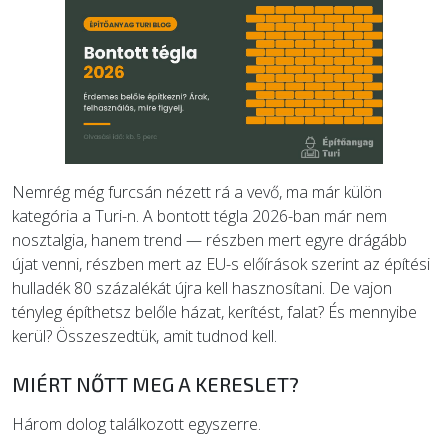
EGYÉB
SZOLGÁLTATÓK
Nemrég még furcsán nézett rá a vevő, ma már külön
kategória a Turi-n. A bontott tégla 2026-ban már nem
nosztalgia, hanem trend — részben mert egyre drágább
újat venni, részben mert az EU-s előírások szerint az építési
hulladék 80 százalékát újra kell hasznosítani. De vajon
tényleg építhetsz belőle házat, kerítést, falat? És mennyibe
kerül? Összeszedtük, amit tudnod kell.
MIÉRT NŐTT MEG A KERESLET?
Három dolog találkozott egyszerre.