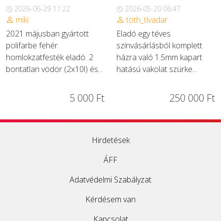
2026-06-29 11:22
2026-05-20 06:47
miki
toth_tivadar
2021 májusban gyártott
Eladó egy téves
polifarbe fehér
színvásárlásból komplett
homlokzatfesték eladó. 2
házra való 1.5mm kapart
bontatlan vödör (2x10l) és...
hatású vakolat szürke...
5 000 Ft
250 000 Ft
Hirdetések
ÁFF
Adatvédelmi Szabályzat
Kérdésem van
Kapcsolat