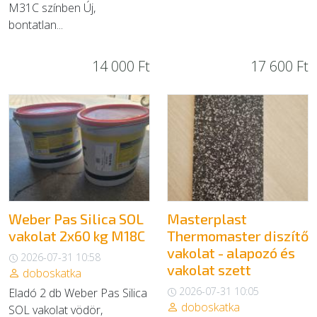
M31C színben Új,
bontatlan...
14 000 Ft
17 600 Ft
Weber Pas Silica SOL
Masterplast
vakolat 2x60 kg M18C
Thermomaster diszítő
vakolat - alapozó és
2026-07-31 10:58
vakolat szett
doboskatka
2026-07-31 10:05
Eladó 2 db Weber Pas Silica
doboskatka
SOL vakolat vödör,