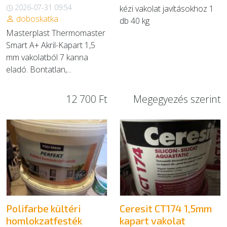
2026-07-31 09:54
kézi vakolat javításokhoz 1
doboskatka
db 40 kg
Masterplast Thermomaster
Smart A+ Akril-Kapart 1,5
mm vakolatból 7 kanna
eladó. Bontatlan,...
12 700 Ft
Megegyezés szerint
Polifarbe kültéri
Ceresit CT174 1,5mm
homlokzatfesték
kapart vakolat