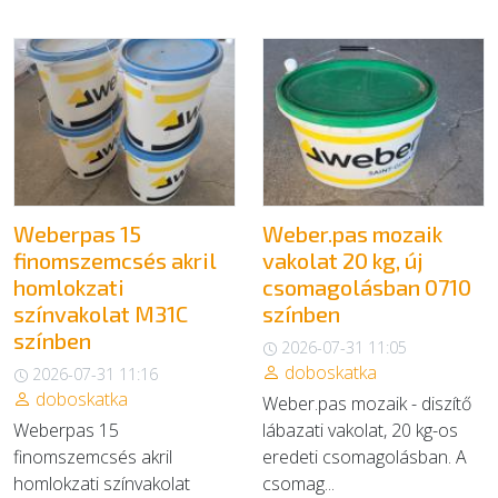
EGYÉB
SZOLGÁLTATÓK
Weberpas 15
Weber.pas mozaik
finomszemcsés akril
vakolat 20 kg, új
homlokzati
csomagolásban 0710
színvakolat M31C
színben
színben
2026-07-31 11:05
doboskatka
2026-07-31 11:16
doboskatka
Weber.pas mozaik - diszítő
Weberpas 15
lábazati vakolat, 20 kg-os
finomszemcsés akril
eredeti csomagolásban. A
homlokzati színvakolat
csomag...