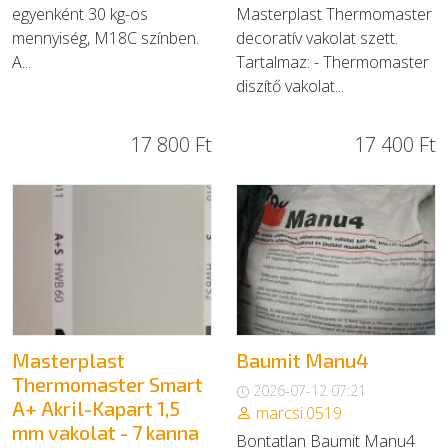
egyenként 30 kg-os
Masterplast Thermomaster
mennyiség, M18C színben.
decoratív vakolat szett.
A...
Tartalmaz: - Thermomaster
diszítő vakolat...
17 800 Ft
17 400 Ft
Masterplast
Baumit Manu4
Thermomaster Smart
2026-07-12 07:21
A+ Akril-Kapart 1,5
marcsi.0519
mm vakolat - 7 kanna
Bontatlan Baumit Manu4