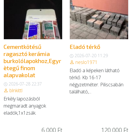
EGYÉB
SZOLGÁLTATÓK
Cementkötésű
Eladó térkő
ragasztó kerámia
2026-07-20 11:29
burkolólapokhoz,Egyr
neslo1971
ètegű finom
Eladó a képeken látható
alapvakolat
térkő. Kb 16-17
2026-07-28 22:37
négyzetméter. Piliscsabán
blnkittl
található,...
Erkèly lapozásból
megmaradt anyagok
eladók,1x1zsák.
6 000 Ft
120 000 Ft