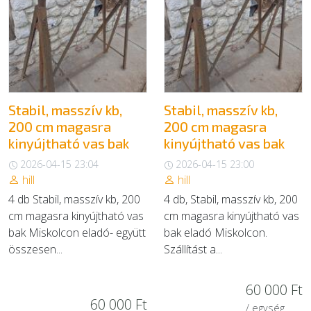
EGYÉB
SZOLGÁLTATÓK
Stabil, masszív kb,
Stabil, masszív kb,
200 cm magasra
200 cm magasra
kinyújtható vas bak
kinyújtható vas bak
2026-04-15 23:04
2026-04-15 23:00
hill
hill
4 db Stabil, masszív kb, 200
4 db, Stabil, masszív kb, 200
cm magasra kinyújtható vas
cm magasra kinyújtható vas
bak Miskolcon eladó- együtt
bak eladó Miskolcon.
összesen...
Szállítást a...
60 000 Ft
60 000 Ft
/ egység