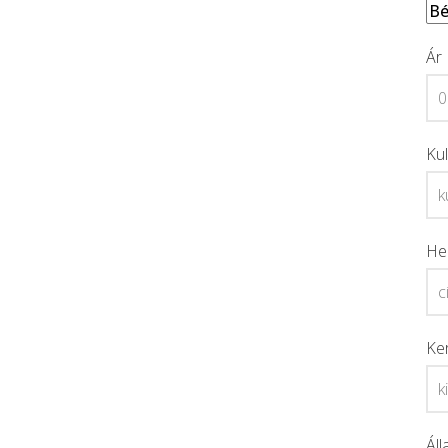
Ár
Ku
He
Ke
Áll