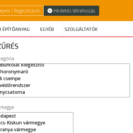
épés / Regisztráció
Hirdetés létrehozás
I ÉPÍTŐANYAG
EGYÉB
SZOLGÁLTATÓK
ZŰRÉS
tegória
rmegye