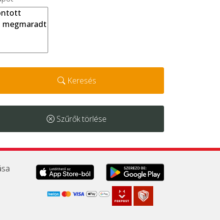
Keresés
Szűrők törlése
ása