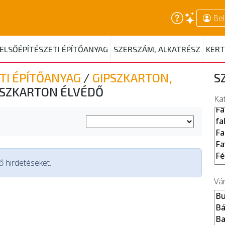
Bel
ELSŐÉPÍTÉSZETI ÉPÍTŐANYAG
SZERSZÁM, ALKATRÉSZ
KERT
TI ÉPÍTŐANYAG
/
GIPSZKARTON,
S
PSZKARTON ÉLVÉDŐ
Ka
 hirdetéseket.
Vá