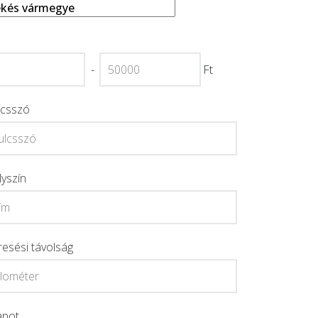
-
Ft
lcsszó
lyszín
resési távolság
apot