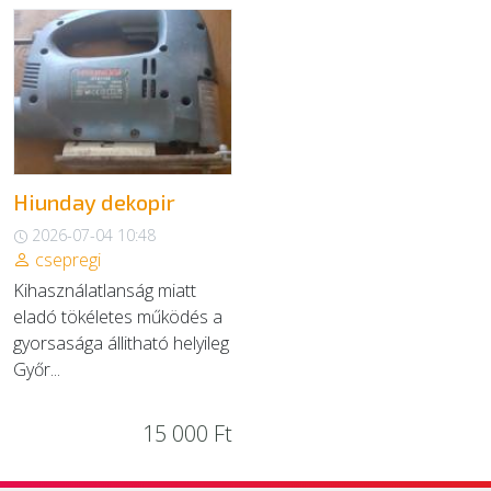
EGYÉB
SZOLGÁLTATÓK
Hiunday dekopir
2026-07-04 10:48
csepregi
Kihasználatlanság miatt
eladó tökéletes működés a
gyorsasága állitható helyileg
Győr...
15 000 Ft