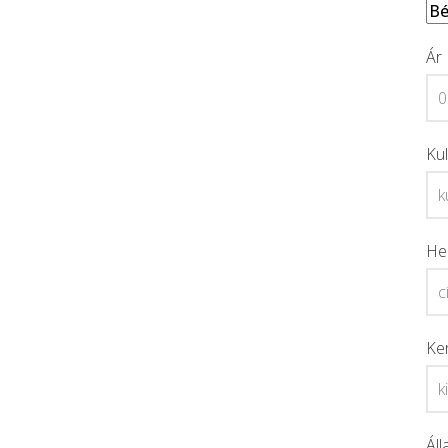
Ár
Ku
He
Ke
Áll