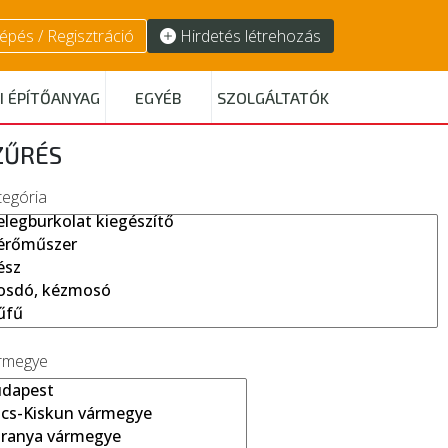
épés / Regisztráció
Hirdetés létrehozás
I ÉPÍTŐANYAG
EGYÉB
SZOLGÁLTATÓK
ZŰRÉS
tegória
rmegye