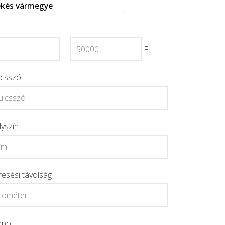
-
Ft
lcsszó
lyszín
resési távolság
apot