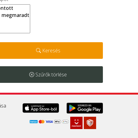
Keresés
Szűrők törlése
ása