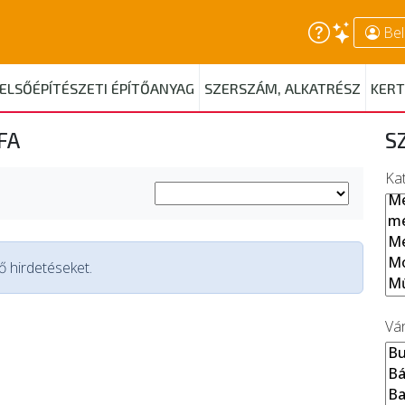
Bel
ELSŐÉPÍTÉSZETI ÉPÍTŐANYAG
SZERSZÁM, ALKATRÉSZ
KERT
FA
S
Ka
 hirdetéseket.
Vá