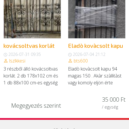
EGYÉB
SZOLGÁLTATÓK
kovácsoltvas korlát
Eladò kovàcsolt kapu
2026-07-31 09:35
2026-07-04 21:12
lszlkkesi
bts600
3 részből álló kovácsoltvas
Eladò kovàcsolt kapu 94
korlát. 2 db 178x102 cm és
magas 150 . Akàr szàllitàst
1 db 88x100 cm-es egység
vagy komoly eljön érte
35 000 Ft
Megegyezés szerint
/ egység