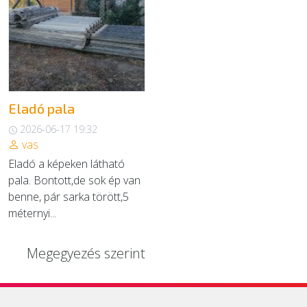
EGYÉB
SZOLGÁLTATÓK
Eladó pala
2026-06-17 19:32
vas
Eladó a képeken látható
pala. Bontott,de sok ép van
benne, pár sarka törött,5
méternyi...
Megegyezés szerint