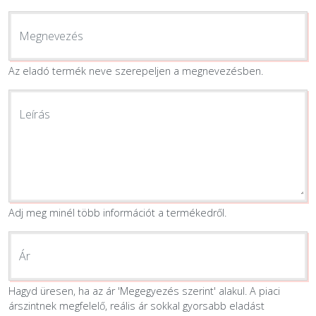
EGYÉB
Megnevezés
Az eladó termék neve szerepeljen a megnevezésben.
SZOLGÁLTATÓK
Leírás
Adj meg minél több információt a termékedről.
Ár
Hagyd üresen, ha az ár 'Megegyezés szerint' alakul. A piaci
árszintnek megfelelő, reális ár sokkal gyorsabb eladást