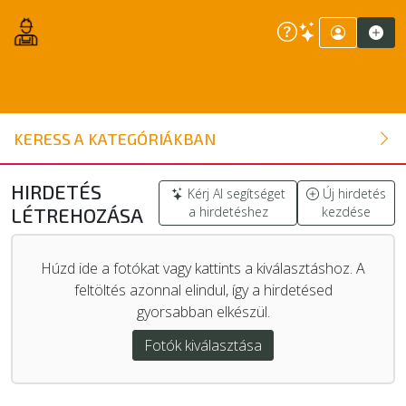
ÉPÍTŐANYAG
KERESS A KATEGÓRIÁKBAN
NYÍLÁSZÁRÓ
HIRDETÉS
Kérj AI segítséget
Új hirdetés
LÉTREHOZÁSA
a hirdetéshez
kezdése
FAANYAG
Húzd ide a fotókat vagy kattints a kiválasztáshoz. A
BELSŐÉPÍTÉSZETI ÉPÍTŐANYAG
feltöltés azonnal elindul, így a hirdetésed
gyorsabban elkészül.
SZERSZÁM, ALKATRÉSZ
Fotók kiválasztása
KERTI ÉPÍTŐANYAG