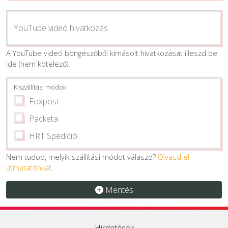
YouTube videó hivatkozás
A YouTube videó böngészőből kimásolt hivatkozását illeszd be
ide (nem kötelező).
Kiszállítási módok
Foxpost
Packeta
HRT Spedíció
Nem tudod, melyik szállítási módot válaszd?
Olvasd el
útmutatónkat
.
Mentés