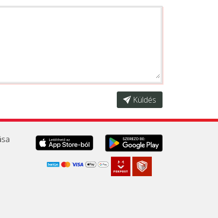
Küldés
ása