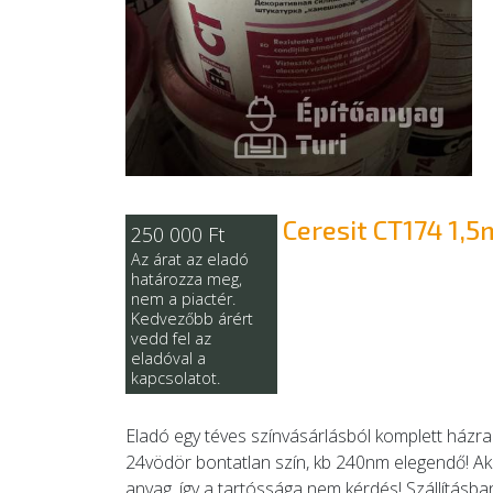
Ceresit CT174 1,
250 000 Ft
Az árat az eladó
határozza meg,
nem a piactér.
Kedvezőbb árért
vedd fel az
eladóval a
kapcsolatot.
Eladó egy téves színvásárlásból komplett házra
24vödör bontatlan szín, kb 240nm elegendő! Aki 
anyag, így a tartóssága nem kérdés! Szállításba