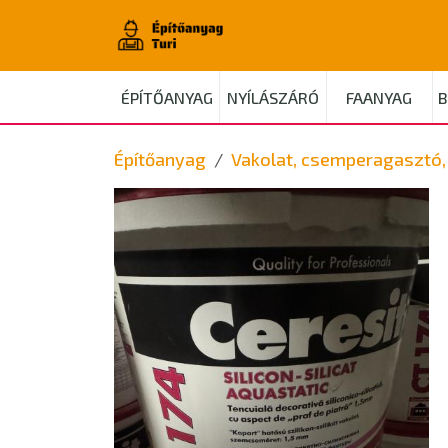
ÉPÍTŐANYAG
NYÍLÁSZÁRÓ
FAANYAG
B
Építőanyag
Vakolat, csemperagasztó, 