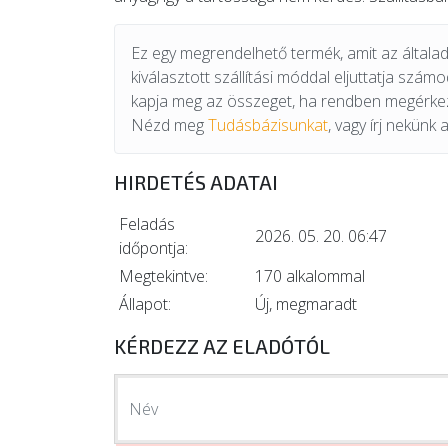
Ez egy megrendelhető termék, amit az általad 
kiválasztott szállítási móddal eljuttatja szám
kapja meg az összeget, ha rendben megérkez
Nézd meg
Tudásbázisunkat
, vagy írj nekünk 
HIRDETÉS ADATAI
Feladás
2026. 05. 20. 06:47
időpontja:
Megtekintve:
170 alkalommal
Állapot:
Új, megmaradt
KÉRDEZZ AZ ELADÓTÓL
Név