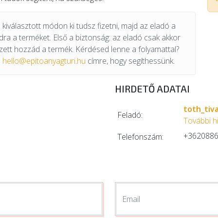
kiválasztott módon ki tudsz fizetni, majd az eladó a
odra a terméket. Első a biztonság: az eladó csak akkor
ett hozzád a termék. Kérdésed lenne a folyamattal?
a
hello@epitoanyagturi.hu
címre, hogy segíthessünk.
HIRDETŐ ADATAI
toth_tiv
Feladó:
További h
+362088
Telefonszám:
Email