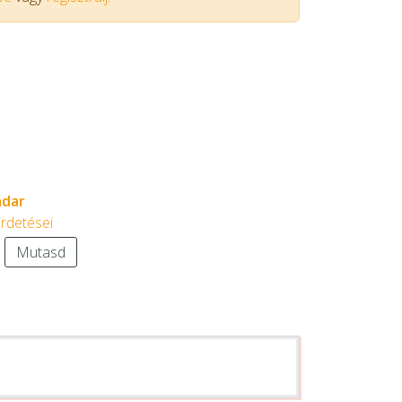
adar
irdetései
6
Mutasd