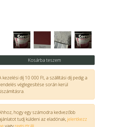
Kosárba teszem
A kezelési díj 10 000 Ft, a szállítási díj pedig a
rendelés véglegesítése során kerül
kiszámításra.
Ahhoz, hogy egy számodra kedvezőbb
ajánlatot tudj küldeni az eladónak,
jelentkezz
be
vagy
regisztrálj.