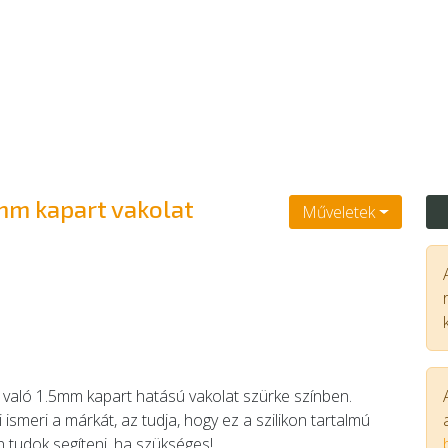
5mm kapart vakolat
Műveletek
 való 1.5mm kapart hatású vakolat szürke színben.
ismeri a márkát, az tudja, hogy ez a szilikon tartalmú
n tudok segíteni, ha szükséges!