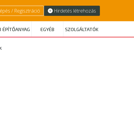
épés / Regisztráció
Hirdetés létrehozás
I ÉPÍTŐANYAG
EGYÉB
SZOLGÁLTATÓK
k