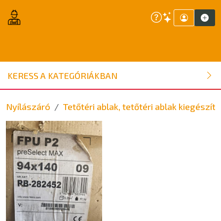
ÉPÍTŐANYAG
KERESS A KATEGÓRIÁKBAN
NYÍLÁSZÁRÓ
Nyílászáró
Tetőtéri ablak, tetőtéri ablak kiegészítő
FAANYAG
BELSŐÉPÍTÉSZETI ÉPÍTŐANYAG
SZERSZÁM, ALKATRÉSZ
KERTI ÉPÍTŐANYAG