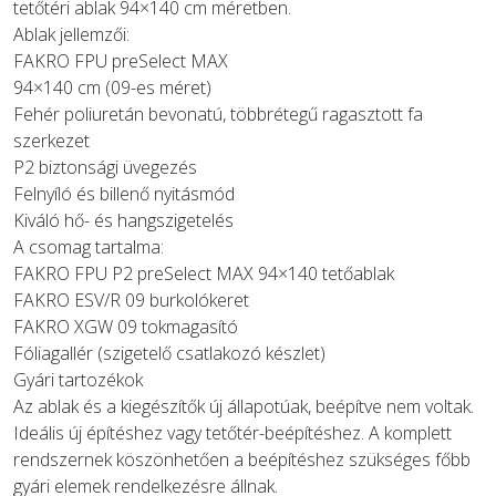
tetőtéri ablak 94×140 cm méretben.
Ablak jellemzői:
FAKRO FPU preSelect MAX
94×140 cm (09-es méret)
Fehér poliuretán bevonatú, többrétegű ragasztott fa
szerkezet
P2 biztonsági üvegezés
Felnyíló és billenő nyitásmód
Kiváló hő- és hangszigetelés
A csomag tartalma:
FAKRO FPU P2 preSelect MAX 94×140 tetőablak
FAKRO ESV/R 09 burkolókeret
FAKRO XGW 09 tokmagasító
Fóliagallér (szigetelő csatlakozó készlet)
Gyári tartozékok
Az ablak és a kiegészítők új állapotúak, beépítve nem voltak.
Ideális új építéshez vagy tetőtér-beépítéshez. A komplett
rendszernek köszönhetően a beépítéshez szükséges főbb
gyári elemek rendelkezésre állnak.