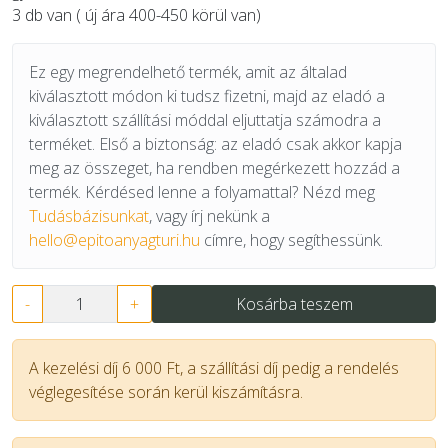
3 db van ( új ára 400-450 körül van)
Ez egy megrendelhető termék, amit az általad
kiválasztott módon ki tudsz fizetni, majd az eladó a
kiválasztott szállítási móddal eljuttatja számodra a
terméket. Első a biztonság: az eladó csak akkor kapja
meg az összeget, ha rendben megérkezett hozzád a
termék. Kérdésed lenne a folyamattal? Nézd meg
Tudásbázisunkat
, vagy írj nekünk a
hello@epitoanyagturi.hu
címre, hogy segíthessünk.
-
+
Kosárba teszem
A kezelési díj 6 000 Ft, a szállítási díj pedig a rendelés
véglegesítése során kerül kiszámításra.