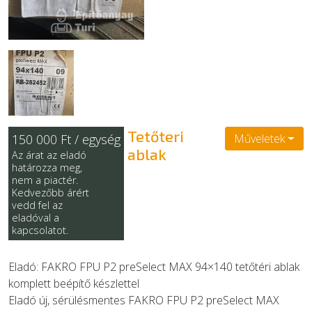
EGYÉB
SZOLGÁLTATÓK
Tetőteri
150 000 Ft / egység
Műveletek
ablak
Az árat az eladó
határozza meg,
nem a piactér.
Kedvezőbb árért
vedd fel az
eladóval a
kapcsolatot.
Eladó: FAKRO FPU P2 preSelect MAX 94×140 tetőtéri ablak
komplett beépítő készlettel
Eladó új, sérülésmentes FAKRO FPU P2 preSelect MAX