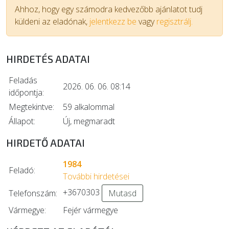
Ahhoz, hogy egy számodra kedvezőbb ajánlatot tudj
küldeni az eladónak,
jelentkezz be
vagy
regisztrálj.
HIRDETÉS ADATAI
Feladás
2026. 06. 06. 08:14
időpontja:
Megtekintve:
59 alkalommal
Állapot:
Új, megmaradt
HIRDETŐ ADATAI
1984
Feladó:
További hirdetései
+3670303
Telefonszám:
Mutasd
Vármegye:
Fejér vármegye