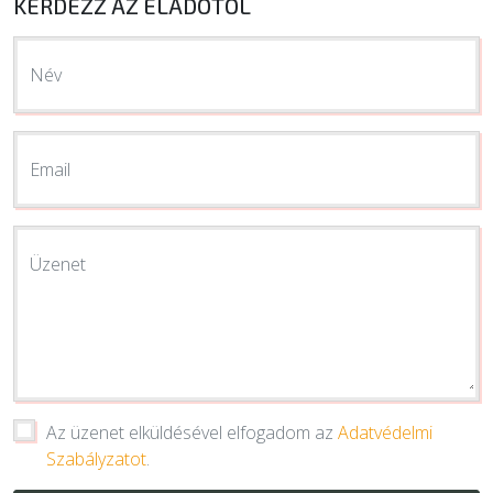
KÉRDEZZ AZ ELADÓTÓL
Név
Email
Üzenet
Az üzenet elküldésével elfogadom az
Adatvédelmi
Szabályzatot
.