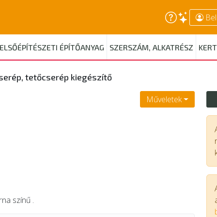
Bel
ELSŐÉPÍTÉSZETI ÉPÍTŐANYAG
SZERSZÁM, ALKATRÉSZ
KERT
serép, tetőcserép kiegészítő
Műveletek
na színű .