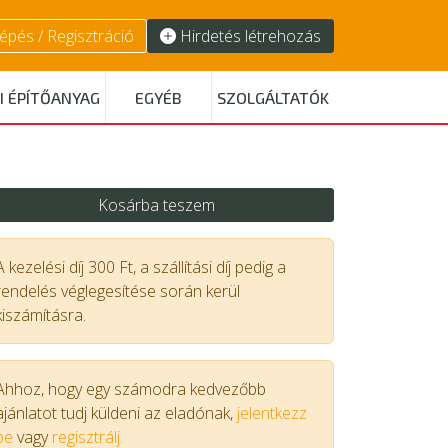
épés / Regisztráció
Hirdetés létrehozás
I ÉPÍTŐANYAG
EGYÉB
SZOLGÁLTATÓK
Kosárba teszem
A kezelési díj 300 Ft, a szállítási díj pedig a
rendelés véglegesítése során kerül
kiszámításra.
Ahhoz, hogy egy számodra kedvezőbb
ajánlatot tudj küldeni az eladónak,
jelentkezz
be
vagy
regisztrálj.