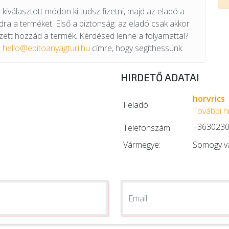
kiválasztott módon ki tudsz fizetni, majd az eladó a
odra a terméket. Első a biztonság: az eladó csak akkor
ett hozzád a termék. Kérdésed lenne a folyamattal?
a
hello@epitoanyagturi.hu
címre, hogy segíthessünk.
HIRDETŐ ADATAI
horvrics
Feladó:
További h
+363023
Telefonszám:
Vármegye:
Somogy v
Email