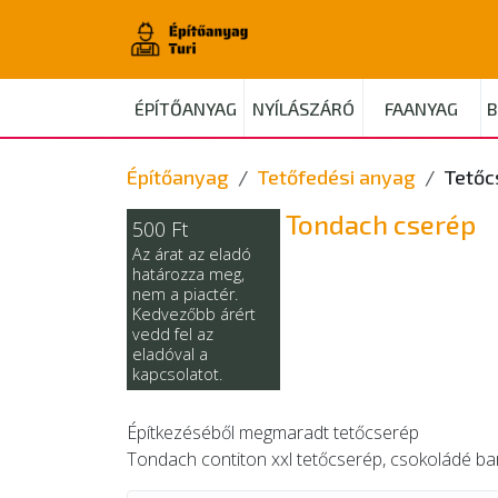
ÉPÍTŐANYAG
NYÍLÁSZÁRÓ
FAANYAG
B
Építőanyag
Tetőfedési anyag
Tetőc
Tondach cserép
500 Ft
Az árat az eladó
határozza meg,
nem a piactér.
Kedvezőbb árért
vedd fel az
eladóval a
kapcsolatot.
Építkezéséből megmaradt tetőcserép
Tondach contiton xxl tetőcserép, csokoládé bar