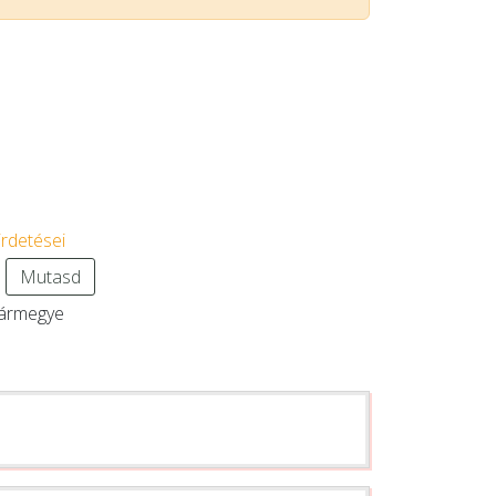
irdetései
0
Mutasd
ármegye