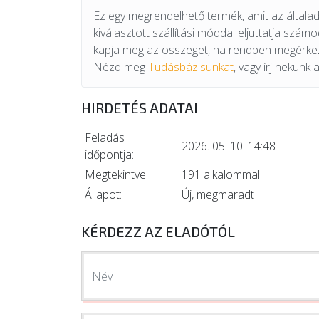
Ez egy megrendelhető termék, amit az általad 
kiválasztott szállítási móddal eljuttatja szám
kapja meg az összeget, ha rendben megérkez
Nézd meg
Tudásbázisunkat
, vagy írj nekünk 
HIRDETÉS ADATAI
Feladás
2026. 05. 10. 14:48
időpontja:
Megtekintve:
191 alkalommal
Állapot:
Új, megmaradt
KÉRDEZZ AZ ELADÓTÓL
Név