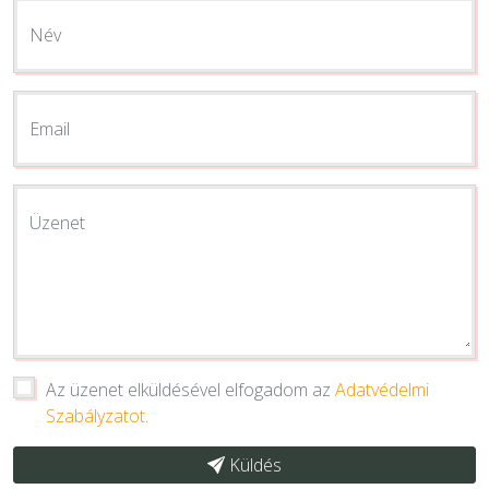
Név
Email
Üzenet
Az üzenet elküldésével elfogadom az
Adatvédelmi
Szabályzatot
.
Küldés