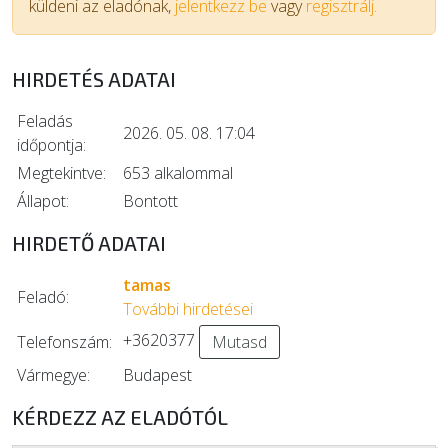
küldeni az eladónak,
jelentkezz be
vagy
regisztrálj.
HIRDETÉS ADATAI
Feladás
2026. 05. 08. 17:04
időpontja:
Megtekintve:
653 alkalommal
Állapot:
Bontott
HIRDETŐ ADATAI
tamas
Feladó:
További hirdetései
+3620377
Telefonszám:
Mutasd
Vármegye:
Budapest
KÉRDEZZ AZ ELADÓTÓL