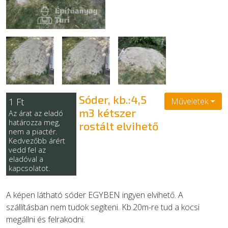
EGYÉB
SZOLGÁLTATÓK
Sóder, kb.:4,5
1 Ft
Műveletek
m3 kétszer
Az árat az eladó
határozza meg,
rostált elvihető
nem a piactér.
Kedvezőbb árért
vedd fel az
eladóval a
kapcsolatot.
A képen látható sóder EGYBEN ingyen elvihető. A
szállításban nem tudok segíteni. Kb.20m-re tud a kocsi
megállni és felrakodni.