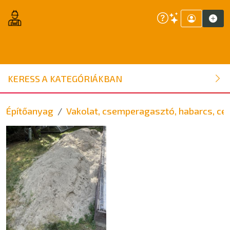
ÉPÍTŐANYAG
KERESS A KATEGÓRIÁKBAN
NYÍLÁSZÁRÓ
Építőanyag
Vakolat, csemperagasztó, habarcs, cem
FAANYAG
BELSŐÉPÍTÉSZETI ÉPÍTŐANYAG
SZERSZÁM, ALKATRÉSZ
KERTI ÉPÍTŐANYAG