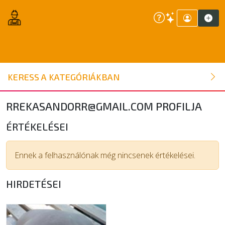
ÉPÍTŐANYAG
KERESS A KATEGÓRIÁKBAN
NYÍLÁSZÁRÓ
RREKASANDORR@GMAIL.COM
PROFILJA
FAANYAG
ÉRTÉKELÉSEI
BELSŐÉPÍTÉSZETI ÉPÍTŐANYAG
Ennek a felhasználónak még nincsenek értékelései.
HIRDETÉSEI
SZERSZÁM, ALKATRÉSZ
KERTI ÉPÍTŐANYAG