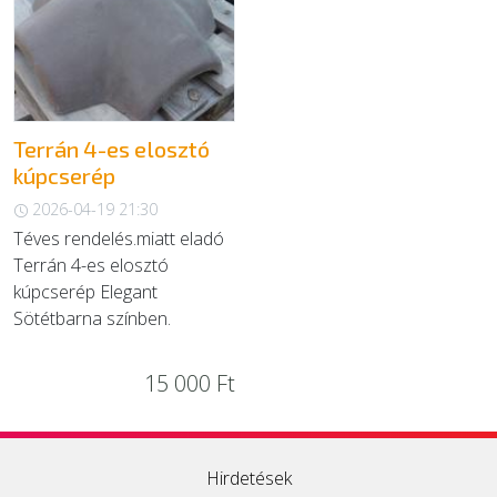
EGYÉB
SZOLGÁLTATÓK
Terrán 4-es elosztó
kúpcserép
2026-04-19 21:30
Téves rendelés.miatt eladó
Terrán 4-es elosztó
kúpcserép Elegant
Sötétbarna színben.
15 000 Ft
Hirdetések