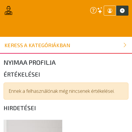
ÉPÍTŐANYAG
KERESS A KATEGÓRIÁKBAN
NYÍLÁSZÁRÓ
NYIMAA PROFILJA
FAANYAG
ÉRTÉKELÉSEI
BELSŐÉPÍTÉSZETI ÉPÍTŐANYAG
Ennek a felhasználónak még nincsenek értékelései.
HIRDETÉSEI
SZERSZÁM, ALKATRÉSZ
KERTI ÉPÍTŐANYAG