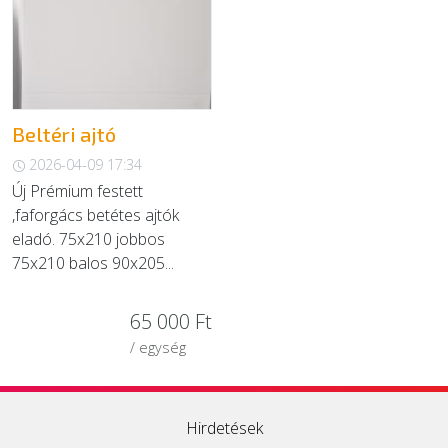
EGYÉB
SZOLGÁLTATÓK
Beltéri ajtó
2026-04-09 17:34
Új Prémium festett
,faforgács betétes ajtók
eladó. 75x210 jobbos
75x210 balos 90x205...
65 000 Ft
/ egység
Hirdetések