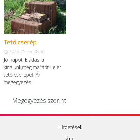
EGYÉB
SZOLGÁLTATÓK
Tető cserép
2026-05-29 08:50
Jó napot! Eladasra
kínalunk,meg maradt Leier
tető cserepet. Ár
megegyezés...
Megegyezés szerint
Hirdetések
ÁFF