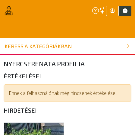
ÉPÍTŐANYAG
KERESS A KATEGÓRIÁKBAN
NYÍLÁSZÁRÓ
NYERCSERENATA PROFILJA
FAANYAG
ÉRTÉKELÉSEI
BELSŐÉPÍTÉSZETI ÉPÍTŐANYAG
Ennek a felhasználónak még nincsenek értékelései.
HIRDETÉSEI
SZERSZÁM, ALKATRÉSZ
KERTI ÉPÍTŐANYAG