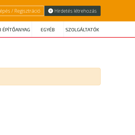
épés / Regisztráció
Hirdetés létrehozás
I ÉPÍTŐANYAG
EGYÉB
SZOLGÁLTATÓK