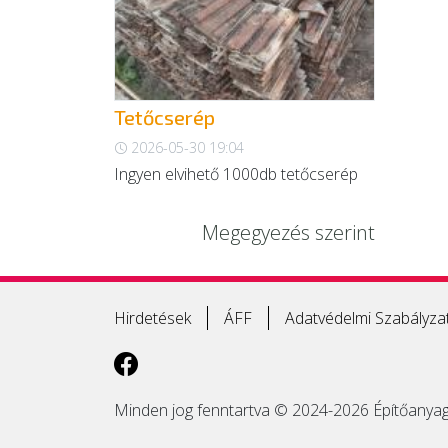
Tetőcserép
2026-05-30 19:04
Ingyen elvihető 1000db tetőcserép
Megegyezés szerint
Hirdetések
ÁFF
Adatvédelmi Szabályza
Minden jog fenntartva © 2024-2026 Építőanyag