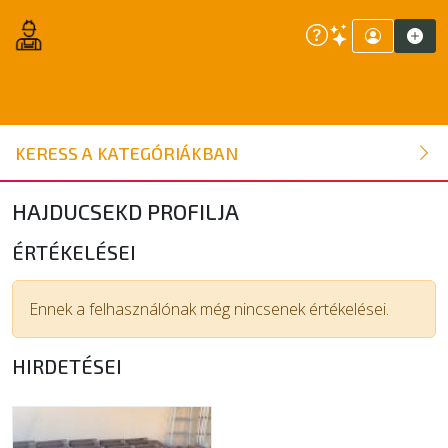
ÉPÍTŐANYAG
KERESS A KATEGÓRIÁKBAN
NYÍLÁSZÁRÓ
HAJDUCSEKD PROFILJA
FAANYAG
ÉRTÉKELÉSEI
BELSŐÉPÍTÉSZETI ÉPÍTŐANYAG
Ennek a felhasználónak még nincsenek értékelései.
HIRDETÉSEI
SZERSZÁM, ALKATRÉSZ
KERTI ÉPÍTŐANYAG