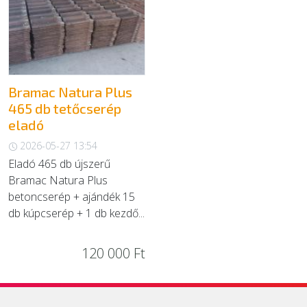
EGYÉB
SZOLGÁLTATÓK
Bramac Natura Plus
465 db tetőcserép
eladó
2026-05-27 13:54
Eladó 465 db újszerű
Bramac Natura Plus
betoncserép + ajándék 15
db kúpcserép + 1 db kezdő...
120 000 Ft