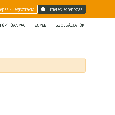
épés / Regisztráció
Hirdetés létrehozás
I ÉPÍTŐANYAG
EGYÉB
SZOLGÁLTATÓK