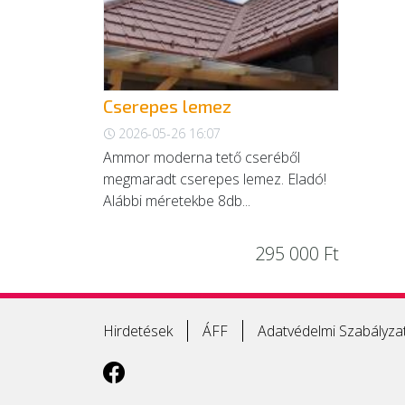
Cserepes lemez
2026-05-26 16:07
Ammor moderna tető cseréből
megmaradt cserepes lemez. Eladó!
Alábbi méretekbe 8db...
295 000 Ft
Hirdetések
ÁFF
Adatvédelmi Szabályza