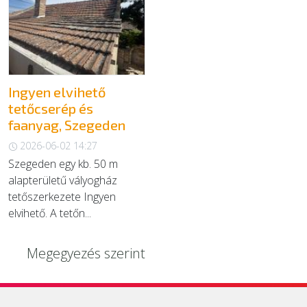
EGYÉB
SZOLGÁLTATÓK
Ingyen elvihető
tetőcserép és
faanyag, Szegeden
2026-06-02 14:27
Szegeden egy kb. 50 m
alapterületű vályogház
tetőszerkezete Ingyen
elvihető. A tetőn...
Megegyezés szerint