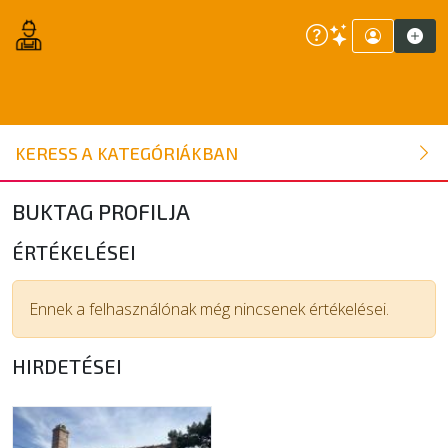
ÉPÍTŐANYAG
KERESS A KATEGÓRIÁKBAN
NYÍLÁSZÁRÓ
BUKTAG PROFILJA
FAANYAG
ÉRTÉKELÉSEI
BELSŐÉPÍTÉSZETI ÉPÍTŐANYAG
Ennek a felhasználónak még nincsenek értékelései.
HIRDETÉSEI
SZERSZÁM, ALKATRÉSZ
KERTI ÉPÍTŐANYAG