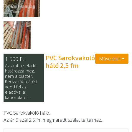
EGYÉB
SZOLGÁLTATÓK
PVC Sarokvakoló
1 500 Ft
Műveletek
háló 2,5 fm
Az árat az eladó
határozza meg,
nem a piactér.
Kedvezőbb árért
vedd fel az
eladóval a
kapcsolatot.
PVC Sarokvakóló háló.
Az ár 5 szál 2,5 fm megmaradt szálat tartalmaz.