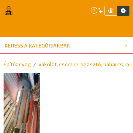
ÉPÍTŐANYAG
KERESS A KATEGÓRIÁKBAN
NYÍLÁSZÁRÓ
Építőanyag
Vakolat, csemperagasztó, habarcs, cem
FAANYAG
BELSŐÉPÍTÉSZETI ÉPÍTŐANYAG
SZERSZÁM, ALKATRÉSZ
KERTI ÉPÍTŐANYAG