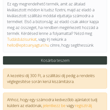
Ez egy megrendelhető termék, amit az általad
kiválasztott módon ki tudsz fizetni, majd az eladó a
kiválasztott szállítási móddal eljuttatja számodra a
terméket. Első a biztonság: az eladó csak akkor kapja
meg az összeget, ha rendben megérkezett hozzád a
termék. Kérdésed lenne a folyamattal? Nézd meg
Tudásbázisunkat
, vagy írj nekünk a
hello@epitoanyagturi.hu
címre, hogy segíthessünk.
Kosárba teszem
A kezelési díj 300 Ft, a szállítási díj pedig a rendelés
véglegesítése során kerül kiszámításra.
Ahhoz, hogy egy számodra kedvezőbb ajánlatot tudj
küldeni az eladónak,
jelentkezz be
vagy
regisztrálj.