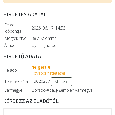
HIRDETÉS ADATAI
Feladás
2026. 06. 17. 14:53
időpontja:
Megtekintve:
38 alkalommal
Állapot:
Új, megmaradt
HIRDETŐ ADATAI
helgert.e
Feladó:
További hirdetései
+3620287
Telefonszám:
Mutasd
Vármegye:
Borsod-Abaúj-Zemplén vármegye
KÉRDEZZ AZ ELADÓTÓL