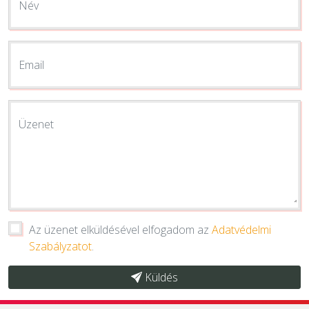
Név
Email
Üzenet
Az üzenet elküldésével elfogadom az
Adatvédelmi
Szabályzatot
.
Küldés