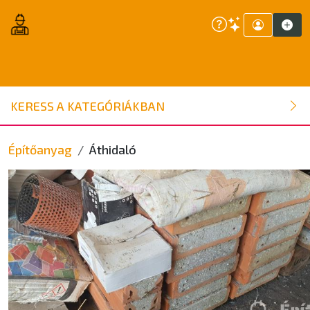
ÉPÍTŐANYAG
KERESS A KATEGÓRIÁKBAN
NYÍLÁSZÁRÓ
Építőanyag
Áthidaló
FAANYAG
BELSŐÉPÍTÉSZETI ÉPÍTŐANYAG
SZERSZÁM, ALKATRÉSZ
KERTI ÉPÍTŐANYAG