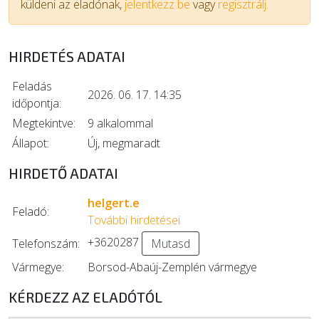
küldeni az eladónak,
jelentkezz be
vagy
regisztrálj.
HIRDETÉS ADATAI
Feladás
2026. 06. 17. 14:35
időpontja:
Megtekintve:
9 alkalommal
Állapot:
Új, megmaradt
HIRDETŐ ADATAI
helgert.e
Feladó:
További hirdetései
+3620287
Telefonszám:
Mutasd
Vármegye:
Borsod-Abaúj-Zemplén vármegye
KÉRDEZZ AZ ELADÓTÓL