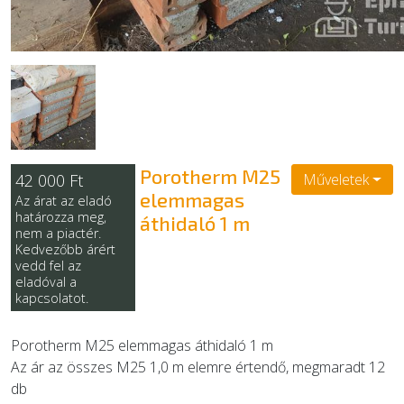
EGYÉB
SZOLGÁLTATÓK
Porotherm M25
42 000 Ft
Műveletek
elemmagas
Az árat az eladó
határozza meg,
áthidaló 1 m
nem a piactér.
Kedvezőbb árért
vedd fel az
eladóval a
kapcsolatot.
Porotherm M25 elemmagas áthidaló 1 m
Az ár az összes M25 1,0 m elemre értendő, megmaradt 12
db