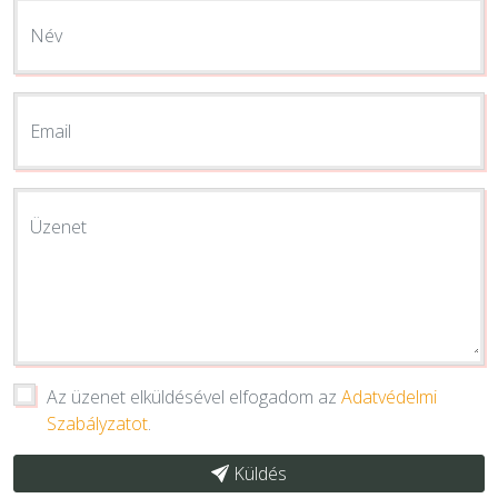
Név
Email
Üzenet
Az üzenet elküldésével elfogadom az
Adatvédelmi
Szabályzatot
.
Küldés