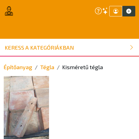
ÉPÍTŐANYAG
KERESS A KATEGÓRIÁKBAN
NYÍLÁSZÁRÓ
Építőanyag
Tégla
Kisméretű tégla
FAANYAG
BELSŐÉPÍTÉSZETI ÉPÍTŐANYAG
SZERSZÁM, ALKATRÉSZ
KERTI ÉPÍTŐANYAG