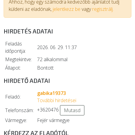
Ahhoz, hogy egy számodra kedvezőbb ajánlatot tudj
küldeni az eladónak,
jelentkezz be
vagy
regisztrálj.
HIRDETÉS ADATAI
Feladás
2026. 06. 29. 11:37
időpontja:
Megtekintve:
72 alkalommal
Állapot:
Bontott
HIRDETŐ ADATAI
gabika19373
Feladó:
További hirdetései
+3620476
Telefonszám:
Mutasd
Vármegye:
Fejér vármegye
KÉRDEZZ AZ ELADÓTÓL