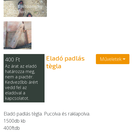
EGYÉB
SZOLGÁLTATÓK
Eladó padlás
400 Ft
Műveletek
tègla
Az árat az eladó
határozza meg,
nem a piactér.
Kedvezőbb árért
vedd fel az
eladóval a
kapcsolatot.
Eladó padlás tègla. Pucolva és raklapolva.
1500db kb
400ftdb