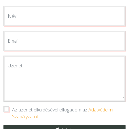
Név
Email
Üzenet
Az üzenet elküldésével elfogadom az
Adatvédelmi
Szabályzatot
.