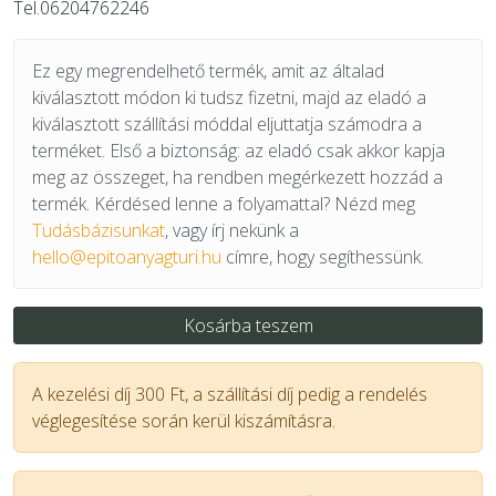
Tel.06204762246
Ez egy megrendelhető termék, amit az általad
kiválasztott módon ki tudsz fizetni, majd az eladó a
kiválasztott szállítási móddal eljuttatja számodra a
terméket. Első a biztonság: az eladó csak akkor kapja
meg az összeget, ha rendben megérkezett hozzád a
termék. Kérdésed lenne a folyamattal? Nézd meg
Tudásbázisunkat
, vagy írj nekünk a
hello@epitoanyagturi.hu
címre, hogy segíthessünk.
Kosárba teszem
A kezelési díj 300 Ft, a szállítási díj pedig a rendelés
véglegesítése során kerül kiszámításra.