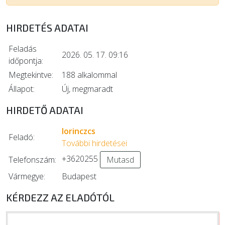
HIRDETÉS ADATAI
Feladás
2026. 05. 17. 09:16
időpontja:
Megtekintve:
188 alkalommal
Állapot:
Új, megmaradt
HIRDETŐ ADATAI
lorinczcs
Feladó:
További hirdetései
+3620255
Telefonszám:
Mutasd
Vármegye:
Budapest
KÉRDEZZ AZ ELADÓTÓL