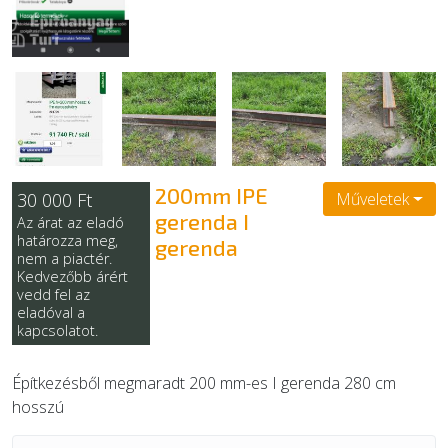
EGYÉB
SZOLGÁLTATÓK
200mm IPE
30 000 Ft
Műveletek
gerenda I
Az árat az eladó
határozza meg,
gerenda
nem a piactér.
Kedvezőbb árért
vedd fel az
eladóval a
kapcsolatot.
Építkezésből megmaradt 200 mm-es I gerenda 280 cm
hosszú