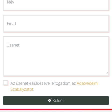
Név
Email
Üzenet
Az üzenet elküldésével elfogadom az
Adatvédelmi
Szabályzatot
.
Küldés