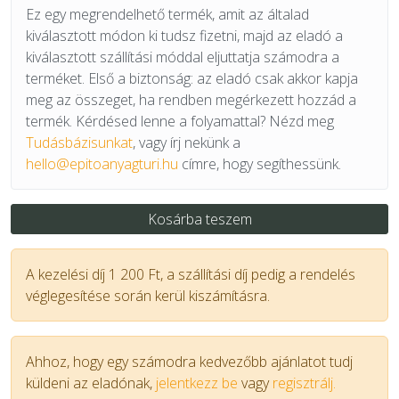
Ez egy megrendelhető termék, amit az általad
kiválasztott módon ki tudsz fizetni, majd az eladó a
kiválasztott szállítási móddal eljuttatja számodra a
terméket. Első a biztonság: az eladó csak akkor kapja
meg az összeget, ha rendben megérkezett hozzád a
termék. Kérdésed lenne a folyamattal? Nézd meg
Tudásbázisunkat
, vagy írj nekünk a
hello@epitoanyagturi.hu
címre, hogy segíthessünk.
Kosárba teszem
A kezelési díj 1 200 Ft, a szállítási díj pedig a rendelés
véglegesítése során kerül kiszámításra.
Ahhoz, hogy egy számodra kedvezőbb ajánlatot tudj
küldeni az eladónak,
jelentkezz be
vagy
regisztrálj.