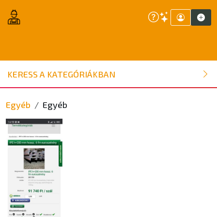
ÉPÍTŐANYAG
KERESS A KATEGÓRIÁKBAN
NYÍLÁSZÁRÓ
Egyéb
Egyéb
FAANYAG
BELSŐÉPÍTÉSZETI ÉPÍTŐANYAG
SZERSZÁM, ALKATRÉSZ
KERTI ÉPÍTŐANYAG