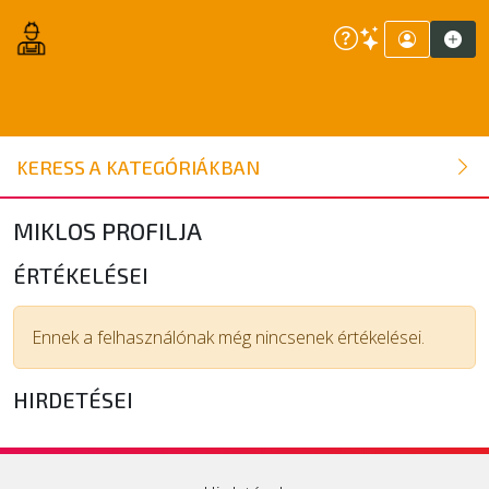
ÉPÍTŐANYAG
KERESS A KATEGÓRIÁKBAN
NYÍLÁSZÁRÓ
MIKLOS PROFILJA
FAANYAG
ÉRTÉKELÉSEI
BELSŐÉPÍTÉSZETI ÉPÍTŐANYAG
Ennek a felhasználónak még nincsenek értékelései.
HIRDETÉSEI
SZERSZÁM, ALKATRÉSZ
KERTI ÉPÍTŐANYAG