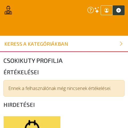
ÉPÍTŐANYAG
KERESS A KATEGÓRIÁKBAN
NYÍLÁSZÁRÓ
CSOKIKUTY PROFILJA
FAANYAG
ÉRTÉKELÉSEI
BELSŐÉPÍTÉSZETI ÉPÍTŐANYAG
Ennek a felhasználónak még nincsenek értékelései.
HIRDETÉSEI
SZERSZÁM, ALKATRÉSZ
KERTI ÉPÍTŐANYAG