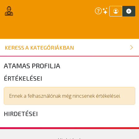
ÉPÍTŐANYAG
KERESS A KATEGÓRIÁKBAN
NYÍLÁSZÁRÓ
ATAMAS PROFILJA
FAANYAG
ÉRTÉKELÉSEI
BELSŐÉPÍTÉSZETI ÉPÍTŐANYAG
Ennek a felhasználónak még nincsenek értékelései.
HIRDETÉSEI
SZERSZÁM, ALKATRÉSZ
KERTI ÉPÍTŐANYAG