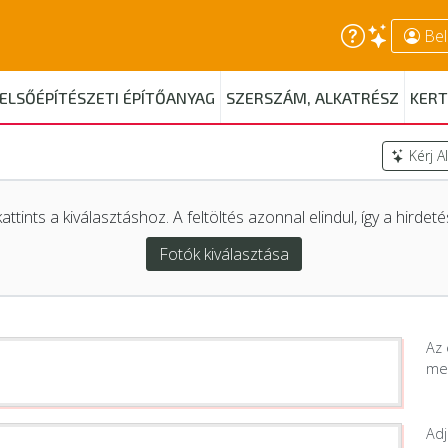
Bel
ELSŐÉPÍTÉSZETI ÉPÍTŐANYAG
SZERSZÁM, ALKATRÉSZ
KERT
Kérj A
attints a kiválasztáshoz. A feltöltés azonnal elindul, így a hirde
Fotók kiválasztása
Az 
me
Adj