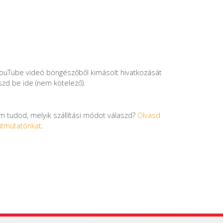
ouTube videó böngészőből kimásolt hivatkozását
eszd be ide (nem kötelező).
 tudod, melyik szállítási módot válaszd?
Olvasd
útmutatónkat
.