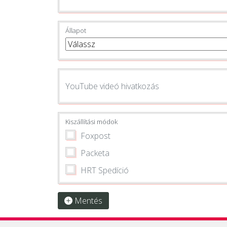
Állapot
YouTube videó hivatkozás
Kiszállítási módok
Foxpost
Packeta
HRT Spedíció
Mentés