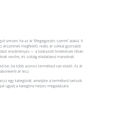
yd üresen, ha az ár 'Megegyezés szerint' alakul. A
ci árszintnek megfelelő, reális ár sokkal gyorsabb
dást eredményez — a túlárazott hirdetések ritkán
álnak vevőre, és sokáig eladatlanul maradnak.
öld be, ha több azonos terméked van eladó. Az ár
abonkénti ár lesz.
assz egy kategóriát, amelybe a terméked tartozik.
jük ügyelj a kategória helyes megadására.