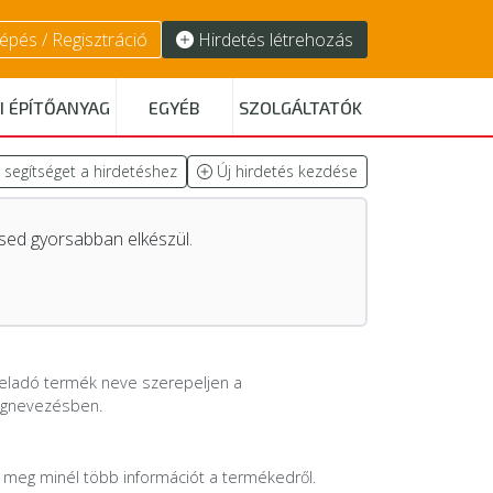
épés / Regisztráció
Hirdetés létrehozás
I ÉPÍTŐANYAG
EGYÉB
SZOLGÁLTATÓK
I segítséget a hirdetéshez
Új hirdetés kezdése
tésed gyorsabban elkészül.
eladó termék neve szerepeljen a
gnevezésben.
 meg minél több információt a termékedről.