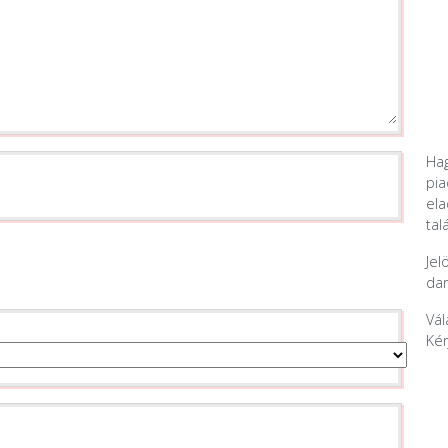
Hag
pia
ela
tal
Jel
dar
Vál
Kér