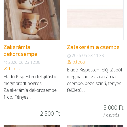
Zakerámia
Zalakerámia csempe
dekorcsempe
2026-06-23 11:38
b.teca
2026-06-23 12:38
b.teca
Eladó Kispesten felújításból
Eladó Kispesten felújításból
megmaradt Zalakerámia
megmaradt bögrés
csempe, bézs színű, fényes
Zalakerámia dekorcsempe
felületű,...
1 db. Fényes...
5 000 Ft
2 500 Ft
/ egység