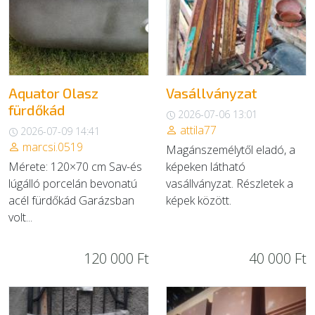
EGYÉB
SZOLGÁLTATÓK
Aquator Olasz
Vasállványzat
fürdőkád
2026-07-06 13:01
attila77
2026-07-09 14:41
marcsi.0519
Magánszemélytől eladó, a
Mérete: 120×70 cm Sav-és
képeken látható
lúgálló porcelán bevonatú
vasállványzat. Részletek a
acél fürdőkád Garázsban
képek között.
volt...
120 000 Ft
40 000 Ft