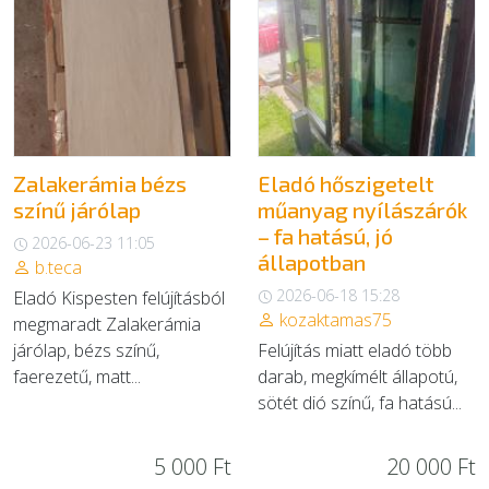
Zalakerámia bézs
Eladó hőszigetelt
színű járólap
műanyag nyílászárók
– fa hatású, jó
2026-06-23 11:05
állapotban
b.teca
2026-06-18 15:28
Eladó Kispesten felújításból
kozaktamas75
megmaradt Zalakerámia
járólap, bézs színű,
Felújítás miatt eladó több
faerezetű, matt...
darab, megkímélt állapotú,
sötét dió színű, fa hatású...
5 000 Ft
20 000 Ft