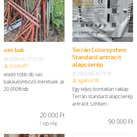
vas bak
Terrán Colorsystem
Standard antracit
2026-06-27 21:05
alapcserép
joszka91
2026-06-26 11:07
eladó több db vas
kgabor08
bak,külömböző méretüek. ár
20.000ft/db
Egy teljes bontatlan raklap
Terrán standard alapcserép
antracit színben...
20 000 Ft
90 000 Ft
/ egység