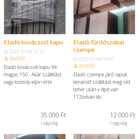
Eladò kovàcsolt kapu
Eladò fűrdőszobai
csempe
2026-07-04 21:12
bts600
2026-07-04 19:47
bts600
Eladò kovàcsolt kapu 94
magas 150 . Akàr szàllitàst
Eladò csempe jàrò lapok
vagy komoly eljön érte
kimarotf szàllitàst meg old
teher utàn v dpd van
172bdvan kb...
35 000 Ft
12 000 Ft
/ egység
/ egység