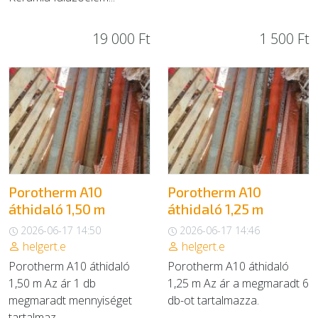
19 000 Ft
1 500 Ft
Porotherm A10
Porotherm A10
áthidaló 1,50 m
áthidaló 1,25 m
2026-06-17 14:50
2026-06-17 14:46
helgert.e
helgert.e
Porotherm A10 áthidaló
Porotherm A10 áthidaló
1,50 m Az ár 1 db
1,25 m Az ár a megmaradt 6
megmaradt mennyiséget
db-ot tartalmazza.
tartalmaz.