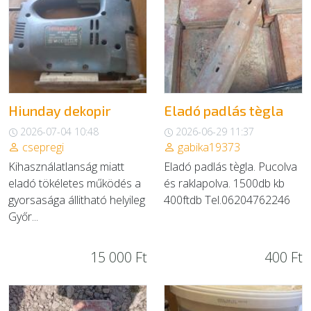
Hiunday dekopir
Eladó padlás tègla
2026-07-04 10:48
2026-06-29 11:37
csepregi
gabika19373
Kihasználatlanság miatt
Eladó padlás tègla. Pucolva
eladó tökéletes működés a
és raklapolva. 1500db kb
gyorsasága állitható helyileg
400ftdb Tel.06204762246
Győr...
15 000 Ft
400 Ft