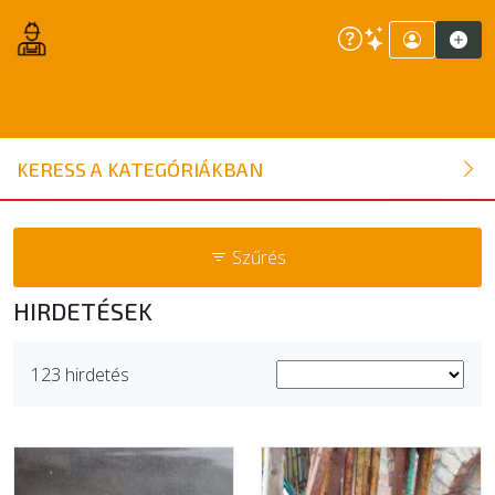
ÉPÍTŐANYAG
KERESS A KATEGÓRIÁKBAN
NYÍLÁSZÁRÓ
Szűrés
FAANYAG
HIRDETÉSEK
BELSŐÉPÍTÉSZETI ÉPÍTŐANYAG
123 hirdetés
SZERSZÁM, ALKATRÉSZ
KERTI ÉPÍTŐANYAG