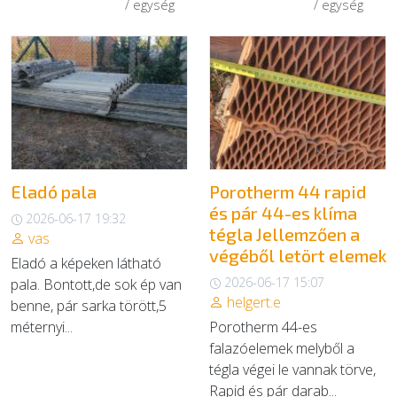
/ egység
/ egység
Eladó pala
Porotherm 44 rapid
és pár 44-es klíma
2026-06-17 19:32
tégla Jellemzően a
vas
végéből letört elemek
Eladó a képeken látható
2026-06-17 15:07
pala. Bontott,de sok ép van
helgert.e
benne, pár sarka törött,5
méternyi...
Porotherm 44-es
falazóelemek melyből a
tégla végei le vannak törve,
Rapid és pár darab...