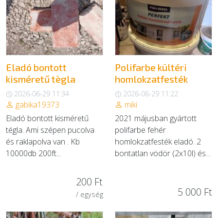
Eladó bontott
Polifarbe kültéri
kisméretű tègla
homlokzatfesték
2026-06-29 11:34
2026-06-29 11:22
gabika19373
miki
Eladó bontott kisméretű
2021 májusban gyártott
tégla. Ami szépen pucolva
polifarbe fehér
és raklapolva van . Kb
homlokzatfesték eladó. 2
10000db 200ft...
bontatlan vödör (2x10l) és...
200 Ft
5 000 Ft
/ egység