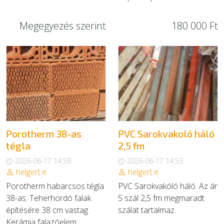
Megegyezés szerint
180 000 Ft
Porotherm 38-as
PVC Sarokvakoló háló
tégla
2,5 fm
2026-06-17 14:58
2026-06-17 14:53
helgert.e
helgert.e
Porotherm habarcsos tégla
PVC Sarokvakóló háló. Az ár
38-as. Teherhordó falak
5 szál 2,5 fm megmaradt
építésére 38 cm vastag
szálat tartalmaz.
Kerámia falazóelem...